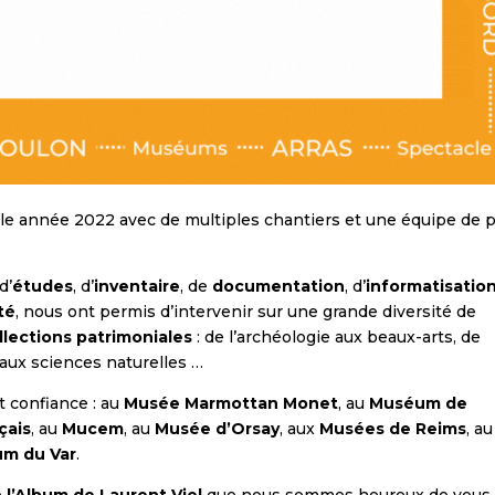
lle année 2022 avec de multiples chantiers et une équipe de 
d’
études
, d’
inventaire
, de
documentation
, d’
informatisatio
ité
, nous ont permis d’intervenir sur une grande diversité de
llections patrimoniales
: de l’archéologie aux beaux-arts, de
 aux sciences naturelles …
t confiance : au
Musée Marmottan Monet
, au
Muséum de
çais
, au
Mucem
, au
Musée d’Orsay
, aux
Musées de Reims
, au
m du Var
.
e
l’Album de Laurent Viel
que nous sommes heureux de vous