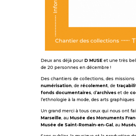
Deux ans déjà pour
D MUSE
et une très be
de 20 personnes en décembre !
Des chantiers de collections, des missions 
numérisation
, de
récolement
, de
traçabil
fonds documentaires
, d’
archives
et de
co
l’ethnologie à la mode, des arts graphiques
Un grand merci à tous ceux qui nous ont fai
Marseille
, au
Musée des Monuments Fran
Musée de Saint-Romain-en-Gal
, au
Muséu
Sans oublier, la musique et la production d